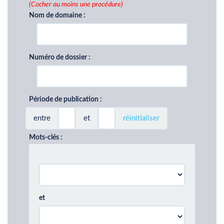
(Cocher au moins une procédure)
Nom de domaine :
Numéro de dossier :
Période de publication :
entre
et
réinitialiser
Mots-clés :
et