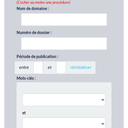
(Cocher au moins une procédure)
Nom de domaine :
Numéro de dossier :
Période de publication :
entre
et
réinitialiser
Mots-clés :
et